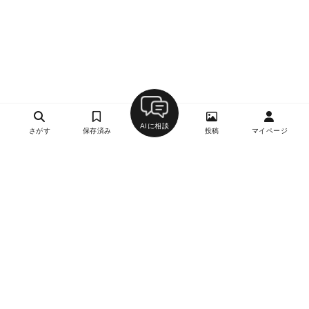
AIに相談
さがす
保存済み
投稿
マイページ