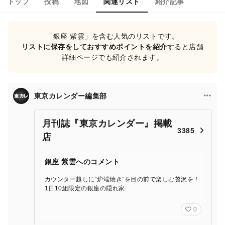
トップ
投稿
地図
関連リスト
紹介記事
「銀座 紫雲」を含む人気のリストです。
リストに保存をしておすすめポイントを紹介
すると店舗
詳細ページでも紹介されます。
東京カレンダー編集部
月刊誌『東京カレンダー』掲載
3385
店
銀座 紫雲へのコメント
カウンター越しに“炉端焼き”を目の前で楽しむ贅沢を！
1日10組限定の銀座の隠れ家
0