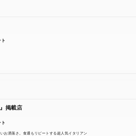
ント
』掲載店
ント
良いお洒落さ。食通もリピートする超人気イタリアン