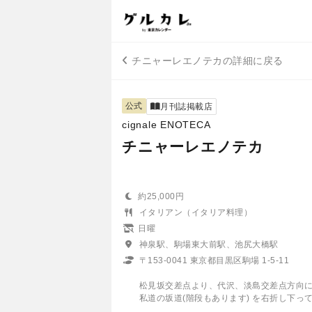
チニャーレエノテカの詳細に戻る
公式
月刊誌掲載店
cignale ENOTECA
チニャーレエノテカ
約25,000円
イタリアン（イタリア料理）
日曜
神泉駅、駒場東大前駅、池尻大橋駅
〒153-0041 東京都目黒区駒場 1-5-11
松見坂交差点より、代沢、淡島交差点方向に向
私道の坂道(階段もあります) を右折し下っ