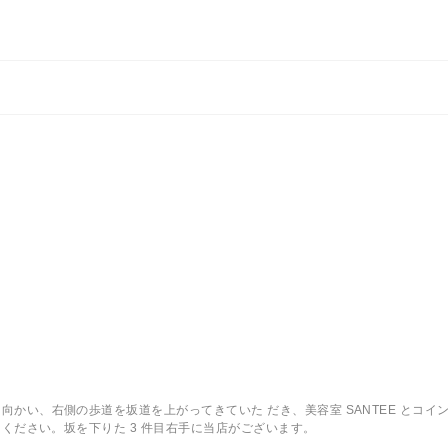
かい、右側の歩道を坂道を上がってきていた だき、美容室 SANTEE とコイ
てください。坂を下りた 3 件目右手に当店がございます。