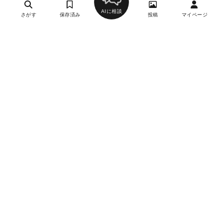
AIに相談
さがす
保存済み
投稿
マイページ
ヘルプ・お問い合わせ
エリア別デートにおすすめのレストラン