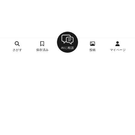
AIに相談
さがす
保存済み
投稿
マイページ