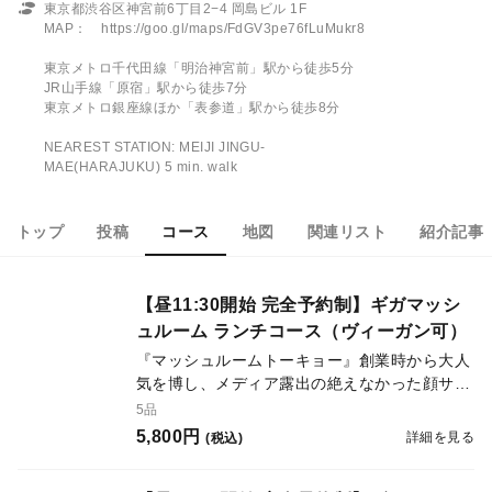
東京都渋谷区神宮前6丁目2−4 岡島ビル 1F
MAP： https://goo.gl/maps/FdGV3pe76fLuMukr8
東京メトロ千代田線「明治神宮前」駅から徒歩5分
JR山手線「原宿」駅から徒歩7分
東京メトロ銀座線ほか「表参道」駅から徒歩8分
NEAREST STATION: MEIJI JINGU-
MAE(HARAJUKU) 5 min. walk
トップ
投稿
コース
地図
関連リスト
紹介記事
【昼11:30開始 完全予約制】ギガマッシ
ュルーム ランチコース（ヴィーガン可）
『マッシュルームトーキョー』創業時から大人
気を博し、メディア露出の絶えなかった顔サイ
ズのマッシュルーム『ギガマッシュルーム』
5品
が、『ギガマッシュルーム ランチコース』と
5,800円
詳細を見る
(税込)
してランチ限定で復活。 10,000分の1個の確率
でしか生産できないため、ランチでのご提供に