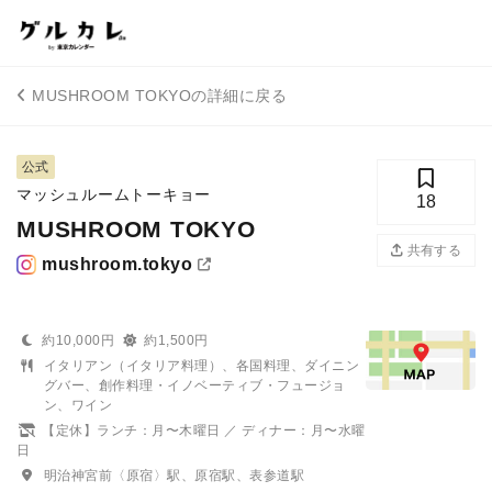
MUSHROOM TOKYOの詳細に戻る
公式
マッシュルームトーキョー
18
MUSHROOM TOKYO
共有する
mushroom.tokyo
約10,000円
約1,500円
イタリアン（イタリア料理）、各国料理、ダイニン
グバー、創作料理・イノベーティブ・フュージョ
ン、ワイン
【定休】ランチ：月〜木曜日 ／ ディナー：月〜水曜
日
明治神宮前〈原宿〉駅、原宿駅、表参道駅