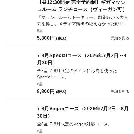
つきましても各週ごとに入荷される数量分しか
【昼12:30開始 完全予約制】ギガマッシ
ご予約を承れない、大変希少なコースとなりま
ュルーム ランチコース（ヴィーガン可）
す。
『マッシュルームトーキョー』創業時から大人
気を博し、メディア露出の絶えなかった顔サイ
ズのマッシュルーム『ギガマッシュルーム』
5品
が、『ギガマッシュルーム ランチコース』と
5,800円
詳細を見る
(税込)
してランチ限定で復活。 10,000分の1個の確率
でしか生産できないため、ランチでのご提供に
つきましても各週ごとに入荷される数量分しか
7-8月Specialコース（2026年7月2日～8
ご予約を承れない、大変希少なコースとなりま
月30日）
す。
全8品 7-8月限定のメインにお肉を使った
Specialコース。
8品
8,800円
詳細を見る
(税込)
7-8月Veganコース（2026年7月2日～8月
30日）
全8品 7-8月限定のVegan対応コース。
8品