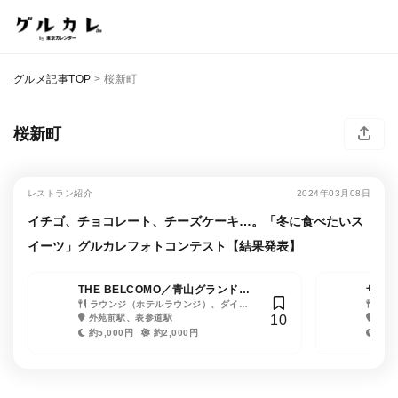
グルメ記事TOP
>
桜新町
桜新町
レストラン紹介
2024年03月08日
イチゴ、チョコレート、チーズケーキ…。「冬に食べたいス
イーツ」グルカレフォトコンテスト【結果発表】
THE BELCOMO／青山グランドホ
ザ・ラ
テル
ラウンジ（ホテルラウンジ）、ダイニ
東京
バー
10
ングバー、アメリカ料理、カフェ・喫茶
外苑前駅、表参道駅
大手
店
約5,000円
約2,000円
約7,