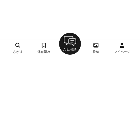
AIに相談
さがす
保存済み
投稿
マイページ