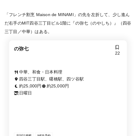
「フレンチ割烹 Maison de MINAMI」の先を左折して、少し進ん
だ右手のMIT四谷三丁目ビル1階に『の弥七（のやしち）』（四谷
三丁目／中華）はある。
の弥七
22
中華、和食・日本料理
四谷三丁目駅、曙橋駅、四ツ谷駅
約25,000円
約25,000円
日曜日
月刊誌掲載
WEB予約