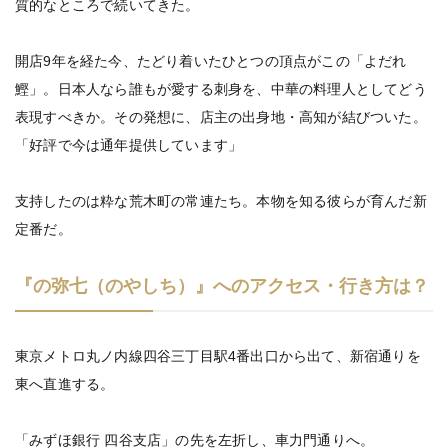
質的なところで続いてきた。
開店9年を経た今、たどり着いたひとつの頂点がこの「よだれ
鰹」。日本人なら誰もが愛する刺身を、中華の料理人としてどう
表現すべきか。その発想に、店主の出身地・高知が結びついた。
「好評で今は通年提供しています」
支持したのは粋な荒木町の常連たち。本物を知る彼らが育んだ新
定番だ。
『の弥七（のやしち）』へのアクセス・行き方は？
東京メトロ丸ノ内線四谷三丁目駅4番出口から出て、新宿通りを
東へ直進する。
「みずほ銀行 四谷支店」の先を左折し、車力門通りへ。