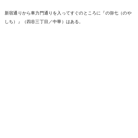
新宿通りから車力門通りを入ってすぐのところに『の弥七（のや
しち）』（四谷三丁目／中華）はある。