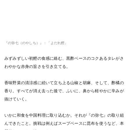
『の弥七（のやしち）』：「よだれ鰹」
みずみずしい初鰹の食感に絡む、黒酢ベースのコクあるタレがさ
わやかな赤身の旨さを引き立てる。
香味野菜の清涼感に続いて立ち上る山椒と胡麻、そして、酢橘の
香り。すべてが消え去った後で、ふいに、鼻から軽やかに辛みが
抜けていく。
いかに和食を中国料理に取り込むか。それが『の弥七』の取り組
んできたこと。挑戦は例えばスープベースに昆布を使うなど、本