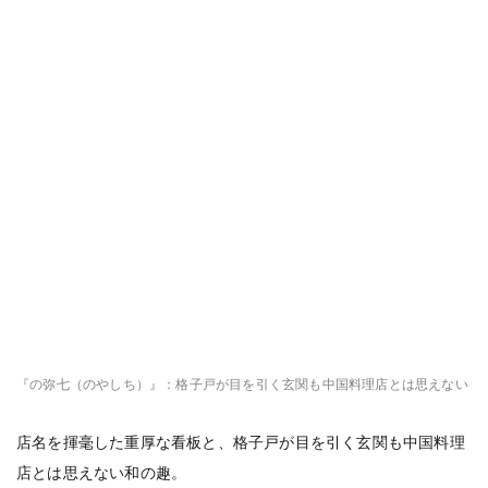
『の弥七（のやしち）』：格子戸が目を引く玄関も中国料理店とは思えない
店名を揮毫した重厚な看板と、格子戸が目を引く玄関も中国料理
店とは思えない和の趣。