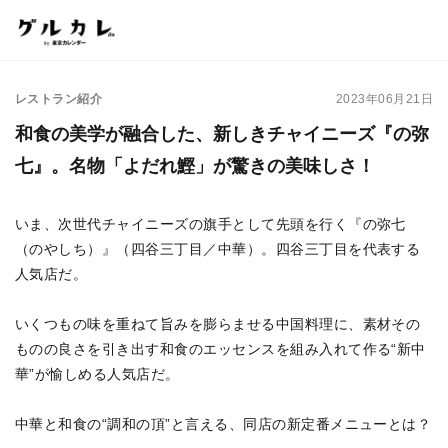
レストラン紹介
2023年06月21日
和食の美学が融合した、新しきチャイニーズ『の弥
七』。名物「よだれ鰹」が驚きの美味しさ！
いま、次世代チャイニーズの旗手として先頭を行く『の弥七
（のやしち）』（四谷三丁目／中華）。四谷三丁目を代表する
人気店だ。
いくつもの味を重ねて旨みを膨らませる中国料理に、素材その
ものの良さを引き出す和食のエッセンスを組み入れて作る“新中
華”が愉しめる人気店だ。
中華と和食の“調和の頂”と言える、同店の新定番メニューとは？