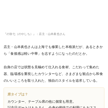
『の弥七（のやしち）』：店主・山本眞也さん
店主・山本眞也さんは上海でも修業した本格派だが、あるときか
ら「食後感は軽い中華」を志すようになったのだとか。
自身の店では状態を見極めて仕入れる食材、こだわって集めた
器、臨場感を重視したカウンターなど、さまざまな観点から和食
のいいところを取り入れた、独自のスタイルを追求している。
席タイプは？
カウンター、テーブル席の他に個室も用意。
記念日デートはもちろん、会食や接待での利用にもおスス