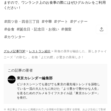
ますので、ワンランク上のお食事の際にはぜひグルカレをご利用
ください！
四ツ谷・四谷三丁目
中華
デート
ディナー
会食
誕生日・記念日・お祝い
個室
カウンター
グルメ記事TOP
>
レストラン紹介
>
和食の美学が融合した、新しきチャイ
ニーズ『の弥七』。名物「よだれ鰹」が驚きの美味しさ！
この記事の著者
東京カレンダー編集部
ビジネスシーンでも遊びでも東京の最先端トレンドを謳歌し
ている一流の大人たちに向けた「より豊かで艶やかな人生」
を送るためのグルメ＆ライフスタイル誌「東京カレンダー」
を発行。
※ 本記事はグルカレに掲載されている情報や店舗が公開する情報、および当社にて取材