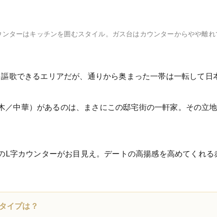
のカウンターはキッチンを囲むスタイル。ガス台はカウンターからやや離
を謳歌できるエリアだが、通りから奥まった一帯は一転して日
（六本木／中華）があるのは、まさにこの邸宅街の一軒家。その立
のL字カウンターがお目見え。デートの高揚感を高めてくれる
席タイプは？