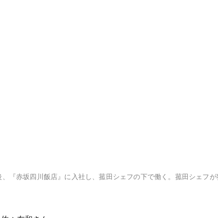
卒業後、『赤坂四川飯店』に入社し、菰田シェフの下で働く。菰田シェフが