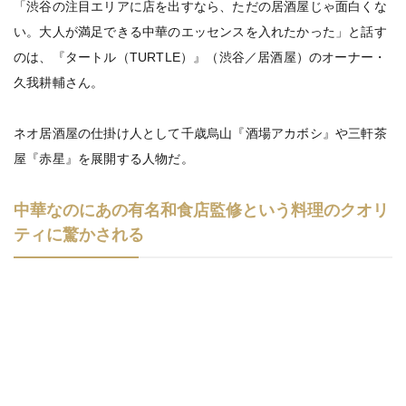
「渋谷の注目エリアに店を出すなら、ただの居酒屋じゃ面白くな
い。大人が満足できる中華のエッセンスを入れたかった」と話す
のは、『タートル（TURTLE）』（渋谷／居酒屋）のオーナー・
久我耕輔さん。
ネオ居酒屋の仕掛け人として千歳烏山『酒場アカボシ』や三軒茶
屋『赤星』を展開する人物だ。
中華なのにあの有名和食店監修という料理のクオリ
ティに驚かされる