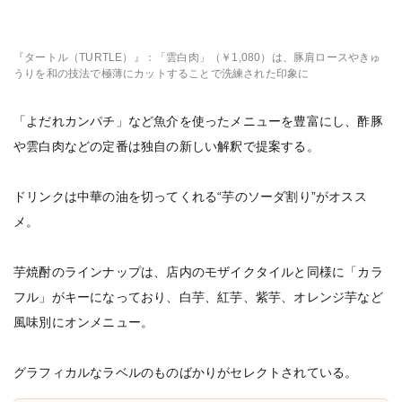
『タートル（TURTLE）』：「雲白肉」（￥1,080）は、豚肩ロースやきゅ
うりを和の技法で極薄にカットすることで洗練された印象に
「よだれカンパチ」など魚介を使ったメニューを豊富にし、酢豚
や雲白肉などの定番は独自の新しい解釈で提案する。
ドリンクは中華の油を切ってくれる“芋のソーダ割り”がオスス
メ。
芋焼酎のラインナップは、店内のモザイクタイルと同様に「カラ
フル」がキーになっており、白芋、紅芋、紫芋、オレンジ芋など
風味別にオンメニュー。
グラフィカルなラベルのものばかりがセレクトされている。