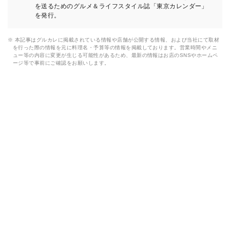
を送るためのグルメ＆ライフスタイル誌「東京カレンダー」
を発行。
※ 本記事はグルカレに掲載されている情報や店舗が公開する情報、および当社にて取材
を行った際の情報を元に料理名・予算等の情報を掲載しております。営業時間やメニ
ュー等の内容に変更が生じる可能性があるため、最新の情報はお店のSNSやホームペ
ージ等で事前にご確認をお願いします。