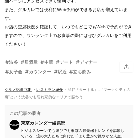
細ページにアクセスできて便利です。
また、グルカレでは便利にWeb予約ができるお店が増えていま
す。
お店の空席状況を確認して、いつでもどこでもWebで予約ができ
ますので、ワンランク上のお食事の際にはぜひグルカレをご利用
ください！
渋谷
居酒屋
中華
デート
ディナー
女子会
カウンター
駅近
立ち飲み
グルメ記事TOP
>
レストラン紹介
>
渋谷『タートル』。“マークシティの
裏”という渋谷でも隠れ家的なエリアで賑わう
この記事の著者
東京カレンダー編集部
ビジネスシーンでも遊びでも東京の最先端トレンドを謳歌し
ている一流の大人たちに向けた「より豊かで艶やかな人生」