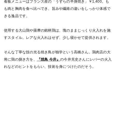
看板メニューはフランス産の「うずらの半身焼き」￥1,400。も
も肉と胸肉を食べ比べでき、旨みや繊維の違いをしっかり体感で
きる逸品です。
使用する大山鶏や薩摩の銘柄鶏は、塊のままじっくり火入れを施
すスタイル。レアな火入れはせず、少し寝かせて提供されます。
そんな丁寧な技の光る焼き鳥が独学という高橋さん。鶏肉店の大
将に鶏の捌き方を、
『焼鳥 今井』
の今井充史さんにレバーの火入
れなどのヒントをもらい、技術を身につけたのだそう。