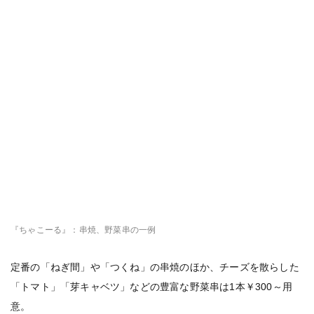
『ちゃこーる』：串焼、野菜串の一例
定番の「ねぎ間」や「つくね」の串焼のほか、チーズを散らした
「トマト」「芽キャベツ」などの豊富な野菜串は1本￥300～用
意。