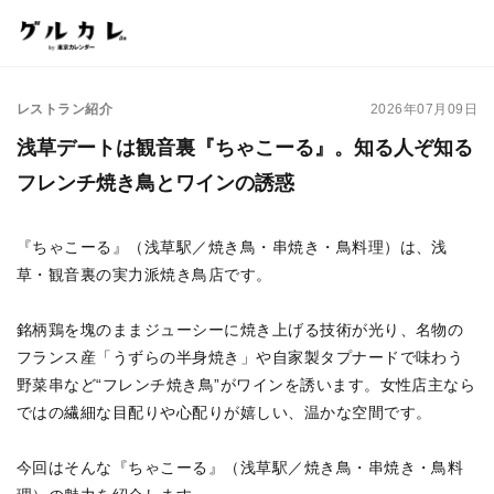
レストラン紹介
2026年07月09日
浅草デートは観音裏『ちゃこーる』。知る人ぞ知る
フレンチ焼き鳥とワインの誘惑
『ちゃこーる』（浅草駅／焼き鳥・串焼き・鳥料理）は、浅
草・観音裏の実力派焼き鳥店です。
銘柄鶏を塊のままジューシーに焼き上げる技術が光り、名物の
フランス産「うずらの半身焼き」や自家製タプナードで味わう
野菜串など“フレンチ焼き鳥”がワインを誘います。女性店主なら
ではの繊細な目配りや心配りが嬉しい、温かな空間です。
今回はそんな『ちゃこーる』（浅草駅／焼き鳥・串焼き・鳥料