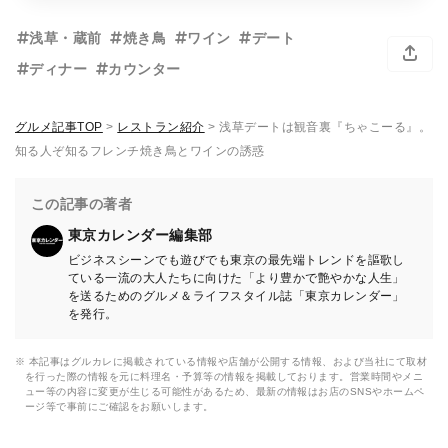
浅草・蔵前
焼き鳥
ワイン
デート
ディナー
カウンター
グルメ記事TOP
>
レストラン紹介
>
浅草デートは観音裏『ちゃこーる』。
知る人ぞ知るフレンチ焼き鳥とワインの誘惑
この記事の著者
東京カレンダー編集部
ビジネスシーンでも遊びでも東京の最先端トレンドを謳歌し
ている一流の大人たちに向けた「より豊かで艶やかな人生」
を送るためのグルメ＆ライフスタイル誌「東京カレンダー」
を発行。
※ 本記事はグルカレに掲載されている情報や店舗が公開する情報、および当社にて取材
を行った際の情報を元に料理名・予算等の情報を掲載しております。営業時間やメニ
ュー等の内容に変更が生じる可能性があるため、最新の情報はお店のSNSやホームペ
ージ等で事前にご確認をお願いします。