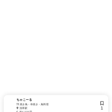
ちゃこーる
焼き鳥・串焼き・鳥料理
1
浅草駅
約4,000円