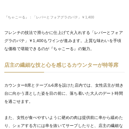
『ちゃこーる』：「レバーとフォアグラのパテ」￥1,400
フレンチの技法で滑らかに仕上げて火入れする「レバーとフォア
グラのパテ」￥1,400もワインが進みます。上質な味わいを手頃
な価格で堪能できるのが『ちゃこーる』の魅力。
店主の繊細な技と心を感じるカウンターが特等席
カウンター8席とテーブル6席を設けた店内では、女性店主が焼き
台に向かう凛とした姿を目の前に、落ち着いた大人のデート時間
を過ごせます。
また、女性が食べやすいように硬めの肉は提供前に串から緩めた
り、シェアする方には串を抜いてサーブしたりと、店主の繊細な