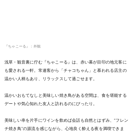
『ちゃこーる』：外観
浅草・観音裏に佇む『ちゃこーる』は、赤い幕が目印の地元客に
も愛される一軒。常連客から「チャコちゃん」と慕われる店主の
温かい人柄もあり、リラックスして過ごせます。
温かいおもてなしと美味しい焼き鳥がある空間は、食を堪能する
デートや気心知れた友人と訪れるのにぴったり。
美味しい串を片手にワインを飲めば会話も自然とはずみ、“フレン
チ焼き鳥”の源流を感じながら、心地良く酔える夜を満喫できま