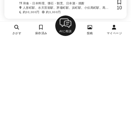
和食・日本料理、懐石・割烹、日本酒・焼酎
10
人形町駅、水天宮前駅、茅場町駅、浜町駅、小伝馬町駅、馬喰
横山駅、三越前駅
約30,000円
約3,000円
AIに相談
さがす
保存済み
投稿
マイページ
ヘルプ・お問い合わせ