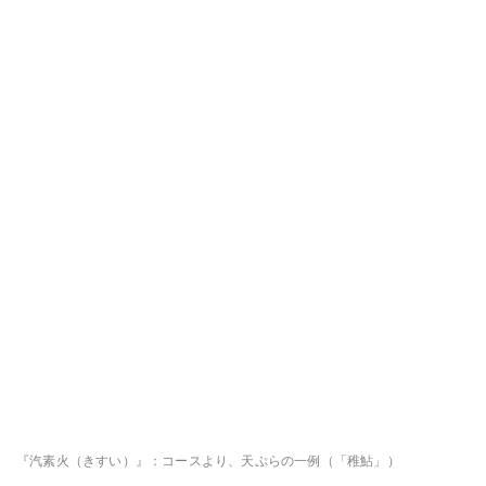
『汽素火（きすい）』：コースより、天ぷらの一例（「稚鮎」）