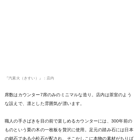
『汽素火（きすい）』：店内
席数はカウンター7席のみのミニマルな造り。店内は茶室のよう
な設えで、凛とした雰囲気が漂います。
職人の手さばきを目の前で楽しめるカウンターには、300年前の
ものという栗の木の一枚板を贅沢に使用。足元の踏み石には日本
の銘石である小松石が配され、そこかしこに本物の素材がちりば