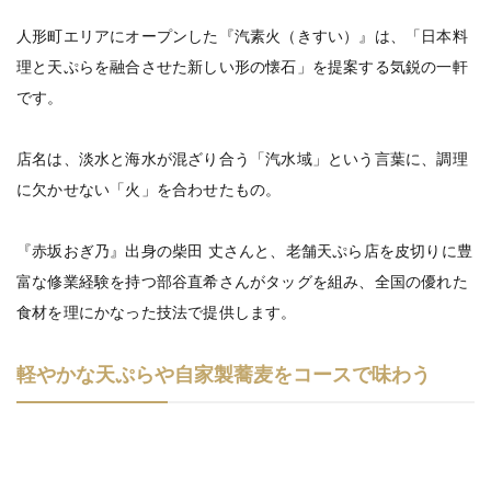
人形町エリアにオープンした『汽素火（きすい）』は、「日本料
理と天ぷらを融合させた新しい形の懐石」を提案する気鋭の一軒
です。
店名は、淡水と海水が混ざり合う「汽水域」という言葉に、調理
に欠かせない「火」を合わせたもの。
『赤坂おぎ乃』出身の柴田 丈さんと、老舗天ぷら店を皮切りに豊
富な修業経験を持つ部谷直希さんがタッグを組み、全国の優れた
食材を理にかなった技法で提供します。
軽やかな天ぷらや自家製蕎麦をコースで味わう