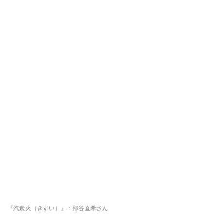
『汽素火（きすい）』：部谷直希さん