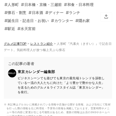
人形町
日本橋・京橋・三越前
和食・日本料理
懐石・割烹
日本酒
ディナー
ランチ
誕生日・記念日・お祝い
カウンター
隠れ家
駅近
水天宮前
グルメ記事TOP
>
レストラン紹介
>
人形町『汽素火（きすい）』で記念日
デート。気鋭料理人が放つ極上天ぷら懐石
この記事の著者
東京カレンダー編集部
ビジネスシーンでも遊びでも東京の最先端トレンドを謳歌し
ている一流の大人たちに向けた「より豊かで艶やかな人生」
を送るためのグルメ＆ライフスタイル誌「東京カレンダー」
を発行。
※ 本記事はグルカレに掲載されている情報や店舗が公開する情報、および当社にて取材
を行った際の情報を元に料理名・予算等の情報を掲載しております。営業時間やメニ
ュー等の内容に変更が生じる可能性があるため、最新の情報はお店のSNSやホームペ