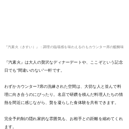
『汽素火（きすい）』：調理の臨場感を味わえるのもカウンター席の醍醐味
『汽素火』は大人の贅沢なディナーデートや、ここぞという記念
日でも“間違いのない”一軒です。
わずかカウンター7席の洗練された空間は、大切な人と並んで料
理に向き合うのにぴったり。名店で研鑽を積んだ料理人たちの情
熱を間近に感じながら、贅を凝らした食体験を共有できます。
完全予約制の隠れ家的な雰囲気も、お相手との距離を縮めてくれ
ます。