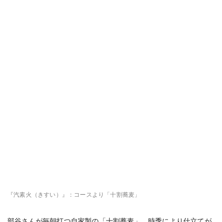
『汽素火（きすい）』：コースより「十割蕎麦」
部谷さんが毎朝打つ自家製の「十割蕎麦」。時季により仕立てが