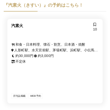
『汽素火（きすい）』の予約はこちら！
汽素火
10
和食・日本料理、懐石・割烹、日本酒・焼酎
人形町駅、水天宮前駅、茅場町駅、浜町駅、小伝馬町
駅、馬喰横山駅、三越前駅
約30,000円
約3,000円
不定休
月刊誌掲載
WEB予約