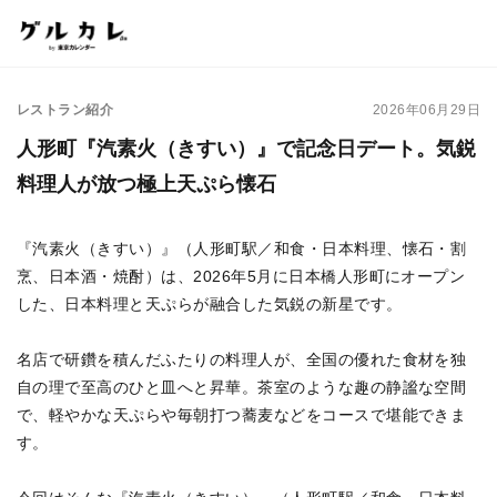
レストラン紹介
2026年06月29日
人形町『汽素火（きすい）』で記念日デート。気鋭
料理人が放つ極上天ぷら懐石
『汽素火（きすい）』（人形町駅／和食・日本料理、懐石・割
烹、日本酒・焼酎）は、2026年5月に日本橋人形町にオープン
した、日本料理と天ぷらが融合した気鋭の新星です。
名店で研鑽を積んだふたりの料理人が、全国の優れた食材を独
自の理で至高のひと皿へと昇華。茶室のような趣の静謐な空間
で、軽やかな天ぷらや毎朝打つ蕎麦などをコースで堪能できま
す。