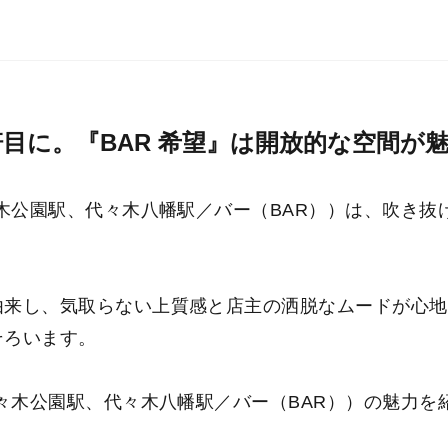
軒目に。『BAR 希望』は開放的な空間が
々木公園駅、代々木八幡駅／バー（BAR））は、吹き
由来し、気取らない上質感と店主の洒脱なムードが心地
そろいます。
代々木公園駅、代々木八幡駅／バー（BAR））の魅力を