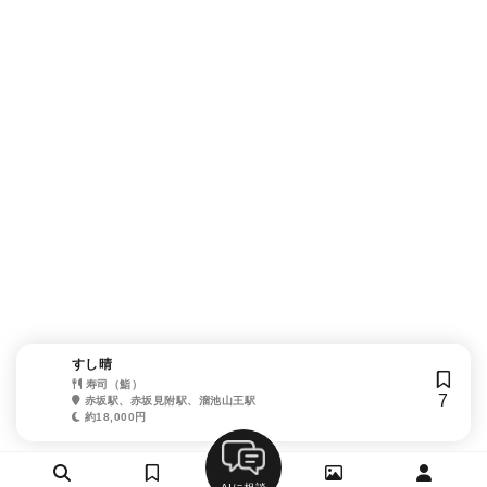
すし晴
寿司（鮨）
7
赤坂駅、赤坂見附駅、溜池山王駅
約18,000円