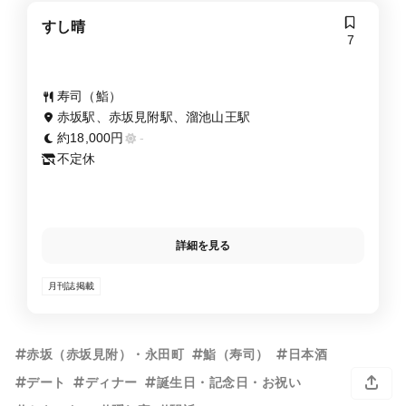
すし晴
7
寿司（鮨）
赤坂駅、赤坂見附駅、溜池山王駅
約18,000円
-
不定休
詳細を見る
月刊誌掲載
赤坂（赤坂見附）・永田町
鮨（寿司）
日本酒
デート
ディナー
誕生日・記念日・お祝い