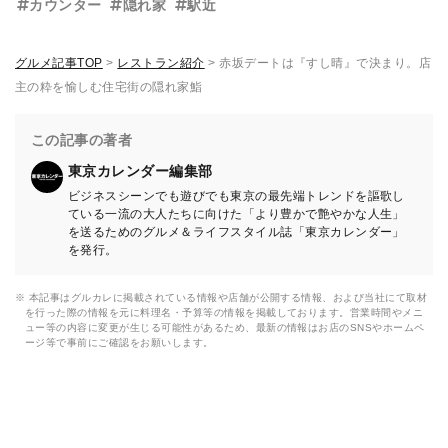
カウンター
隠れ家
駅近
グルメ記事TOP
>
レストラン紹介
>
赤坂デートは『すし晴』で決まり。店
主の粋を愉しむ住宅街の隠れ家鮨
この記事の著者
東京カレンダー編集部
ビジネスシーンでも遊びでも東京の最先端トレンドを謳歌し
ている一流の大人たちに向けた「より豊かで艶やかな人生」
を送るためのグルメ＆ライフスタイル誌「東京カレンダー」
を発行。
※ 本記事はグルカレに掲載されている情報や店舗が公開する情報、および当社にて取材
を行った際の情報を元に料理名・予算等の情報を掲載しております。営業時間やメニ
ュー等の内容に変更が生じる可能性があるため、最新の情報はお店のSNSやホームペ
ージ等で事前にご確認をお願いします。