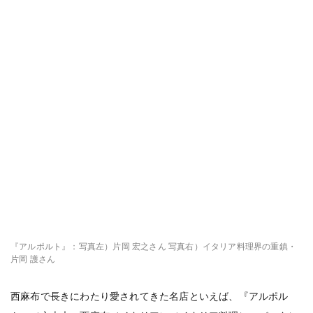
『アルポルト』：写真左）片岡 宏之さん 写真右）イタリア料理界の重鎮・
片岡 護さん
西麻布で長きにわたり愛されてきた名店といえば、『アルポル