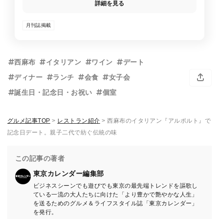
詳細を見る
月刊誌掲載
西麻布
イタリアン
ワイン
デート
ディナー
ランチ
会食
女子会
誕生日・記念日・お祝い
個室
グルメ記事TOP
>
レストラン紹介
>
西麻布のイタリアン『アルポルト』で
記念日デート。親子二代で紡ぐ伝統の味
この記事の著者
東京カレンダー編集部
ビジネスシーンでも遊びでも東京の最先端トレンドを謳歌し
ている一流の大人たちに向けた「より豊かで艶やかな人生」
を送るためのグルメ＆ライフスタイル誌「東京カレンダー」
を発行。