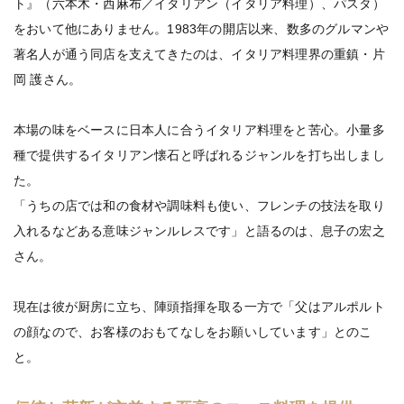
ト』（六本木・西麻布／イタリアン（イタリア料理）、パスタ）
をおいて他にありません。1983年の開店以来、数多のグルマンや
著名人が通う同店を支えてきたのは、イタリア料理界の重鎮・片
岡 護さん。
本場の味をベースに日本人に合うイタリア料理をと苦心。小量多
種で提供するイタリアン懐石と呼ばれるジャンルを打ち出しまし
た。
「うちの店では和の食材や調味料も使い、フレンチの技法を取り
入れるなどある意味ジャンルレスです」と語るのは、息子の宏之
さん。
現在は彼が厨房に立ち、陣頭指揮を取る一方で「父はアルポルト
の顔なので、お客様のおもてなしをお願いしています」とのこ
と。