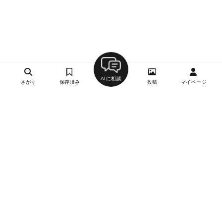
AIに相談
さがす
保存済み
投稿
マイページ