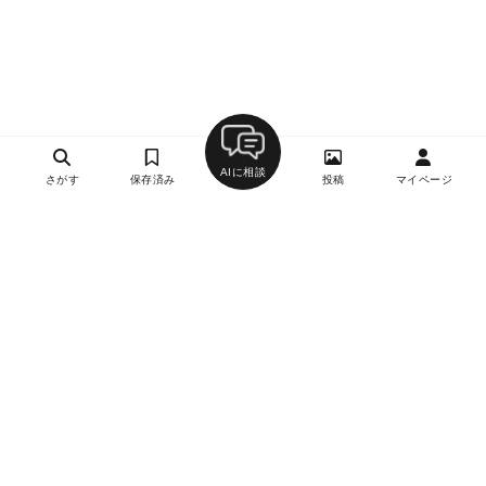
AIに相談
さがす
保存済み
投稿
マイページ