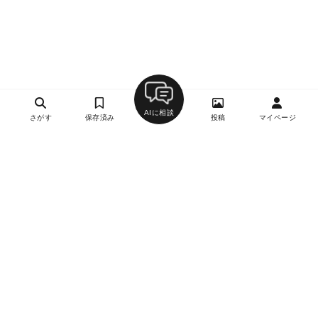
AIに相談
さがす
保存済み
投稿
マイページ