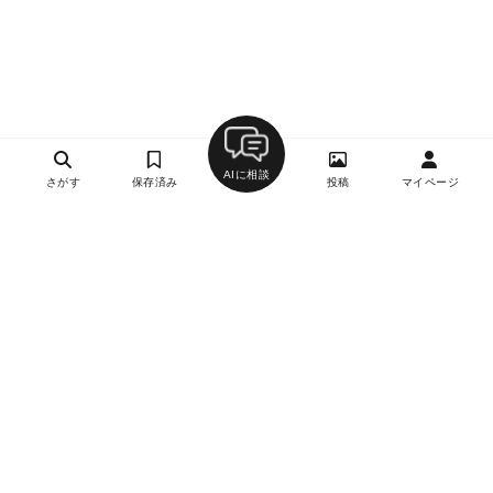
AIに相談
さがす
保存済み
投稿
マイページ