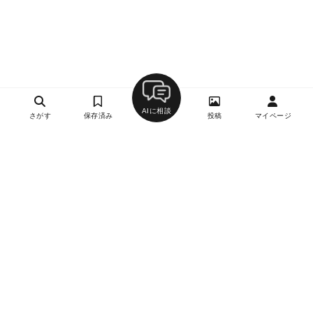
AIに相談
さがす
保存済み
投稿
マイページ