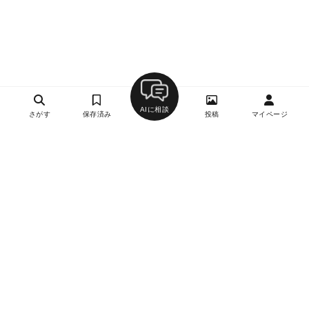
AIに相談
さがす
保存済み
投稿
マイページ