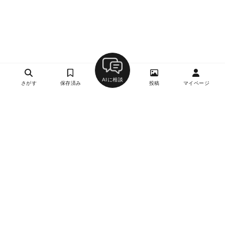
AIに相談
さがす
保存済み
投稿
マイページ