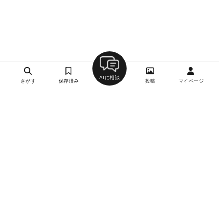
AIに相談
さがす
保存済み
投稿
マイページ