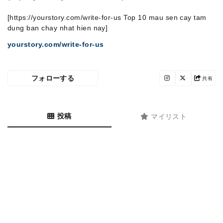
[https://yourstory.com/write-for-us Top 10 mau sen cay tam
dung ban chay nhat hien nay]
yourstory.com/write-for-us
フォローする
共有
投稿
マイリスト