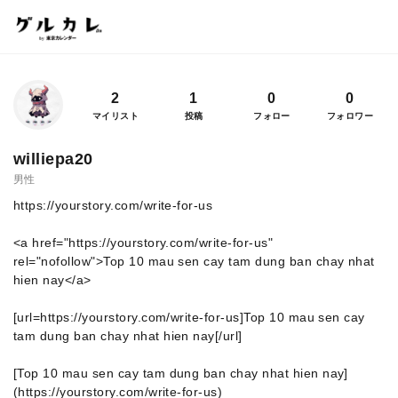
2
1
0
0
マイリスト
投稿
フォロー
フォロワー
williepa20
男性
https://yourstory.com/write-for-us
<a href="https://yourstory.com/write-for-us"
rel="nofollow">Top 10 mau sen cay tam dung ban chay nhat
hien nay</a>
[url=https://yourstory.com/write-for-us]Top 10 mau sen cay
tam dung ban chay nhat hien nay[/url]
[Top 10 mau sen cay tam dung ban chay nhat hien nay]
(https://yourstory.com/write-for-us)