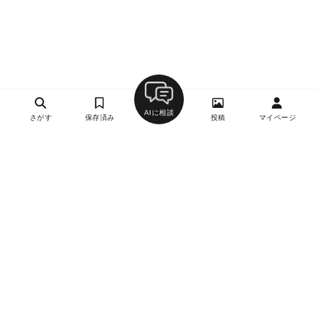
AIに相談
さがす
保存済み
投稿
マイページ