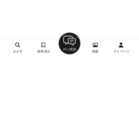
AIに相談
さがす
保存済み
投稿
マイページ