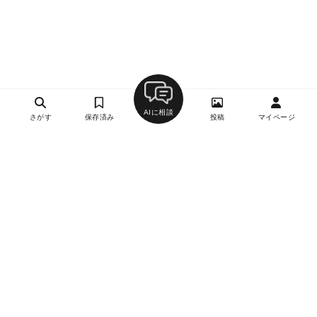
AIに相談
さがす
保存済み
投稿
マイページ