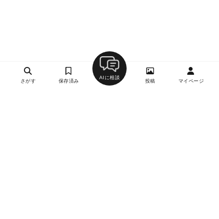
AIに相談
さがす
保存済み
投稿
マイページ