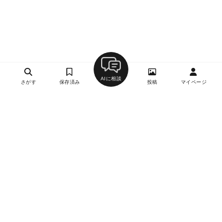
AIに相談
さがす
保存済み
投稿
マイページ