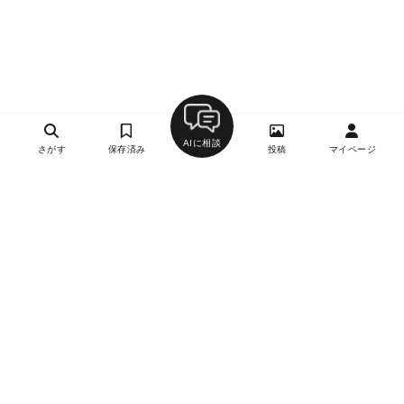
AIに相談
さがす
保存済み
投稿
マイページ