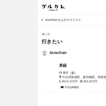
torachanさんのマイリスト
公開
行きたい
torachan
來経
寿司（鮨）
牛込神楽坂駅、飯田橋駅、神楽
約30,000円
約9,800円
月刊誌掲載店