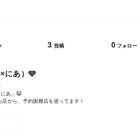
3
0
ト
投稿
フォロー
×にあ）🩵

にあ」😺
お店から、予約困難店を巡ってます！