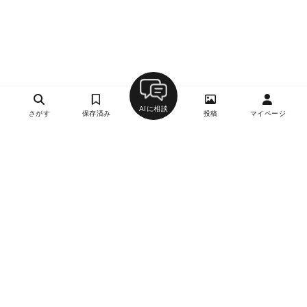
AIに相談
さがす
保存済み
投稿
マイページ