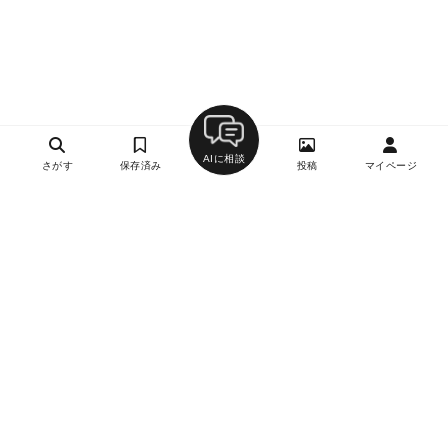
AIに相談
さがす
保存済み
投稿
マイページ