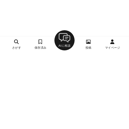
AIに相談
さがす
保存済み
投稿
マイページ