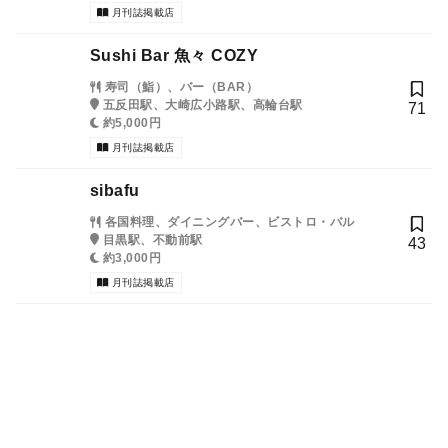
月刊誌掲載店
Sushi Bar 魚々 COZY
寿司（鮨）、バー（BAR）
五反田駅、大崎広小路駅、高輪台駅
71
約5,000円
月刊誌掲載店
sibafu
各国料理、ダイニングバー、ビストロ・バル
目黒駅、不動前駅
43
約3,000円
月刊誌掲載店