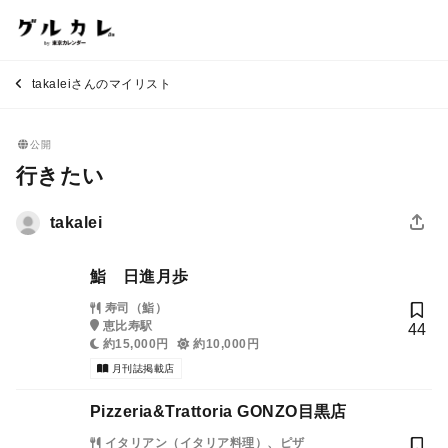
takaleiさんのマイリスト
公開
行きたい
takalei
鮨 日進月歩
寿司（鮨）
恵比寿駅
44
約15,000円
約10,000円
月刊誌掲載店
Pizzeria&Trattoria GONZO目黒店
イタリアン（イタリア料理）、ピザ