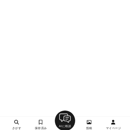
AIに相談
さがす
保存済み
投稿
マイページ