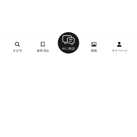
AIに相談
さがす
保存済み
投稿
マイページ