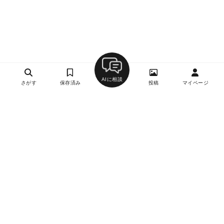
AIに相談
さがす
保存済み
投稿
マイページ