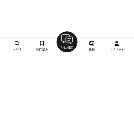
AIに相談
さがす
保存済み
投稿
マイページ