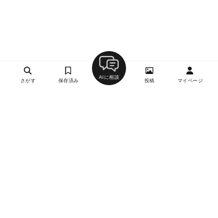
AIに相談
さがす
保存済み
投稿
マイページ