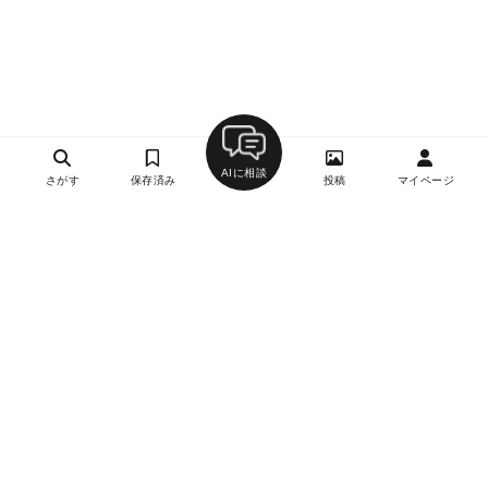
AIに相談
さがす
保存済み
投稿
マイページ