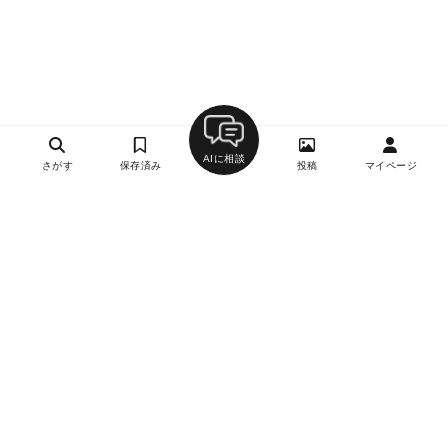
AIに相談
さがす
保存済み
投稿
マイページ