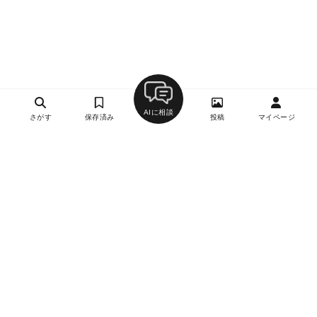
AIに相談
さがす
保存済み
投稿
マイページ