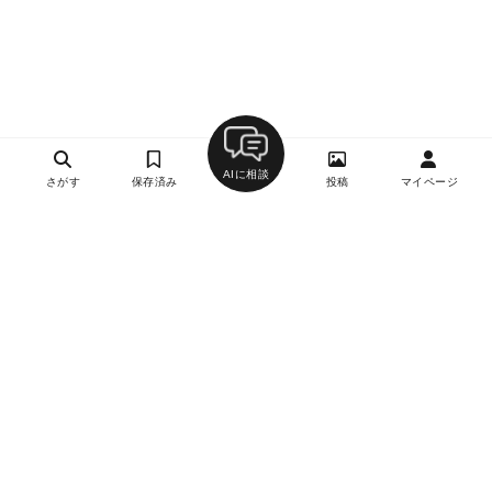
AIに相談
さがす
保存済み
投稿
マイページ