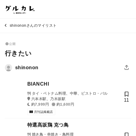
shinononさんのマイリスト
公開
行きたい
shinonon
BIANCHI
タイ・ベトナム料理、中華、ビストロ・バル
六本木駅、乃木坂駅
11
約7,999円
約1,600円
月刊誌掲載店
特選髙坂鶏 克つ鳥
焼き鳥・串焼き・鳥料理