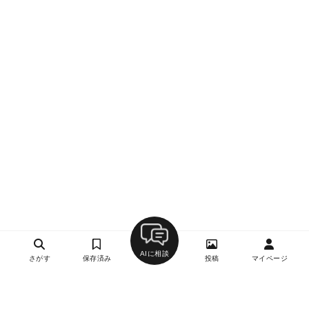
AIに相談
さがす
保存済み
投稿
マイページ