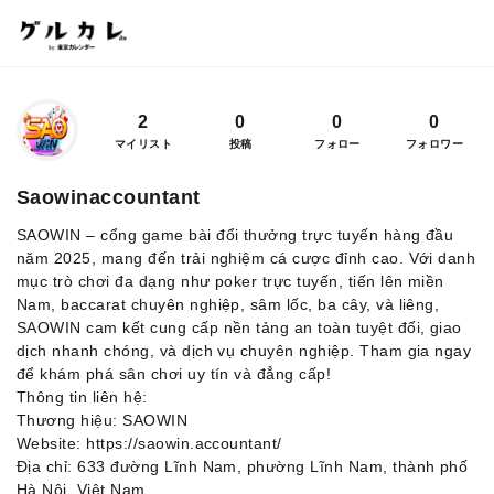
2
0
0
0
マイリスト
投稿
フォロー
フォロワー
Saowinaccountant
SAOWIN – cổng game bài đổi thưởng trực tuyến hàng đầu
năm 2025, mang đến trải nghiệm cá cược đỉnh cao. Với danh
mục trò chơi đa dạng như poker trực tuyến, tiến lên miền
Nam, baccarat chuyên nghiệp, sâm lốc, ba cây, và liêng,
SAOWIN cam kết cung cấp nền tảng an toàn tuyệt đối, giao
dịch nhanh chóng, và dịch vụ chuyên nghiệp. Tham gia ngay
để khám phá sân chơi uy tín và đẳng cấp!
Thông tin liên hệ:
Thương hiệu: SAOWIN
Website: https://saowin.accountant/
Địa chỉ: 633 đường Lĩnh Nam, phường Lĩnh Nam, thành phố
Hà Nội, Việt Nam