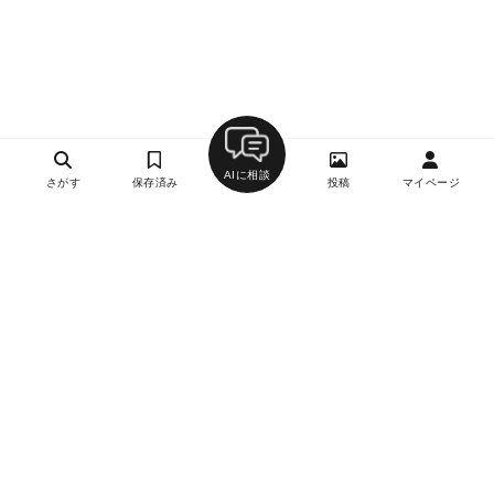
AIに相談
さがす
保存済み
投稿
マイページ