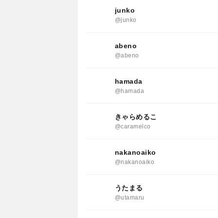
junko
@junko
abeno
@abeno
hamada
@hamada
きゃらめるこ
@caramelco
nakanoaiko
@nakanoaiko
うたまる
@utamaru