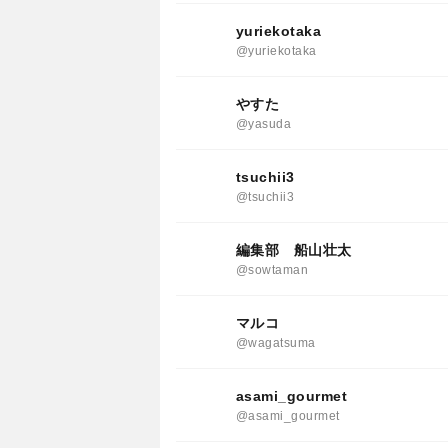
yuriekotaka
@yuriekotaka
やすた
@yasuda
tsuchii3
@tsuchii3
編集部 船山壮太
@sowtaman
マルコ
@wagatsuma
asami_gourmet
@asami_gourmet