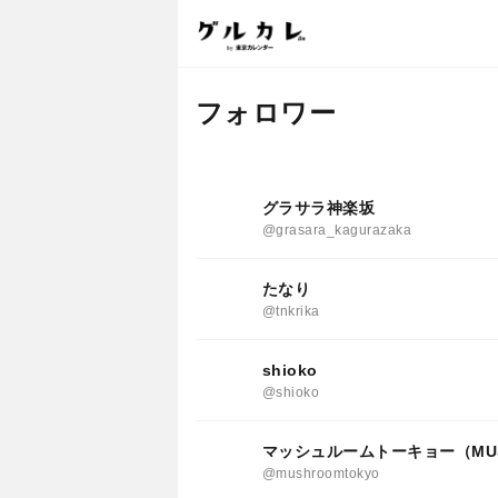
フォロワー
グラサラ神楽坂
@grasara_kagurazaka
たなり
@tnkrika
shioko
@shioko
マッシュルームトーキョー（MUSH
@mushroomtokyo