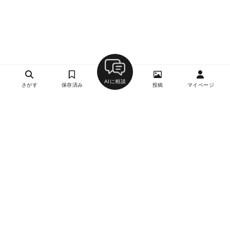
AIに相談
さがす
保存済み
投稿
マイページ