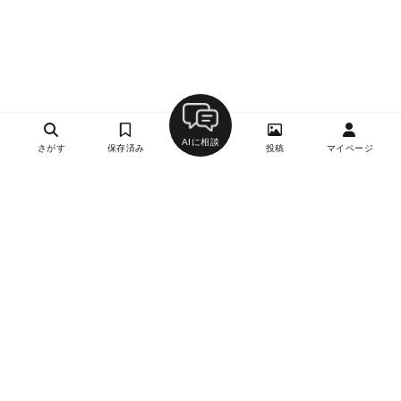
AIに相談
さがす
保存済み
投稿
マイページ