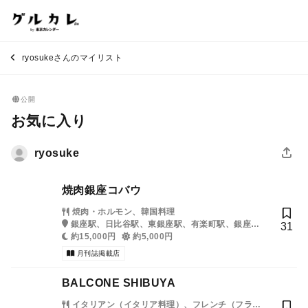
ryosukeさんのマイリスト
公開
お気に入り
ryosuke
焼肉銀座コバウ
焼肉・ホルモン、韓国料理
銀座駅、日比谷駅、東銀座駅、有楽町駅、銀座一
31
丁目駅、新橋駅、内幸町駅、築地市場駅
約15,000円
約5,000円
月刊誌掲載店
BALCONE SHIBUYA
イタリアン（イタリア料理）、フレンチ（フラン