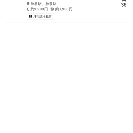
ス料理）、ワイン
渋谷駅、神泉駅
36
約9,900円
約3,960円
月刊誌掲載店