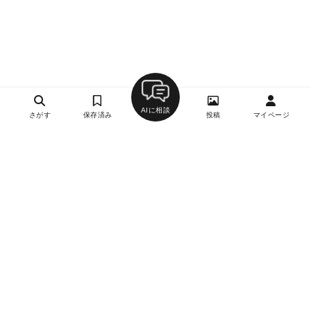
AIに相談
さがす
保存済み
投稿
マイページ