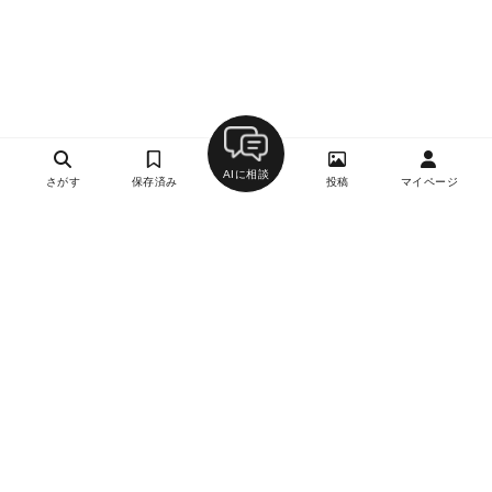
AIに相談
さがす
保存済み
投稿
マイページ